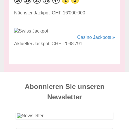
26
29
35
38
47
1
2
Nächster Jackpot: CHF 16'000'000
Casino Jackpots »
Aktueller Jackpot: CHF 1'038'791
Abonnieren Sie unseren
News­letter