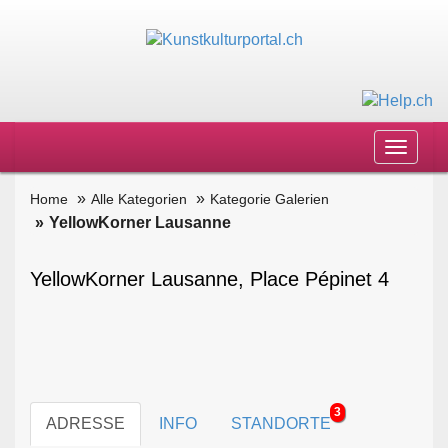
Toggle
navigat
Home
Alle Kategorien
Kategorie Galerien
YellowKorner Lausanne
YellowKorner Lausanne, Place Pépinet 4
3
ADRESSE
INFO
STANDORTE