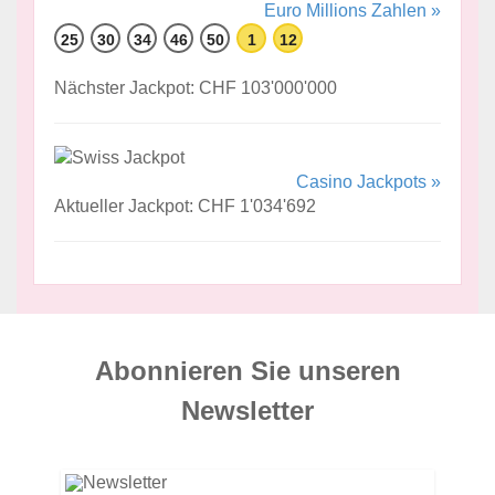
Euro Millions Zahlen »
25
30
34
46
50
1
12
Nächster Jackpot: CHF 103'000'000
Casino Jackpots »
Aktueller Jackpot: CHF 1'034'692
Abonnieren Sie unseren
News­letter