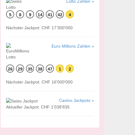
Lotto Zahlen »
5
8
9
14
41
42
4
Nächster Jackpot: CHF 17'300'000
Euro Millions Zahlen »
26
29
35
38
47
1
2
Nächster Jackpot: CHF 16'000'000
Casino Jackpots »
Aktueller Jackpot: CHF 1'038'835