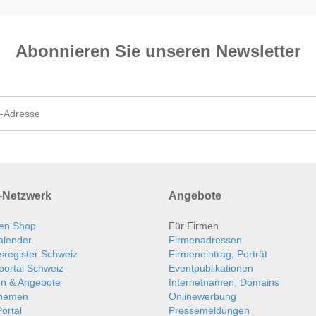
Abonnieren Sie unseren News­letter
Netzwerk
Angebote
en Shop
Für Firmen
alender
Firmenadressen
sregister Schweiz
Firmeneintrag, Porträt
portal Schweiz
Eventpublikationen
en & Angebote
Internetnamen, Domains
themen
Onlinewerbung
ortal
Pressemeldungen