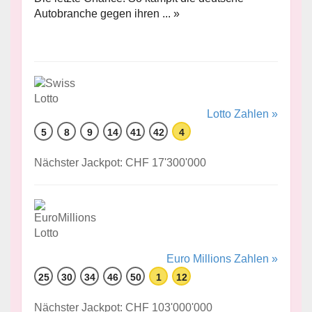
Autobranche gegen ihren ... »
Lotto Zahlen »
5
8
9
14
41
42
4
Nächster Jackpot: CHF 17'300'000
Euro Millions Zahlen »
25
30
34
46
50
1
12
Nächster Jackpot: CHF 103'000'000