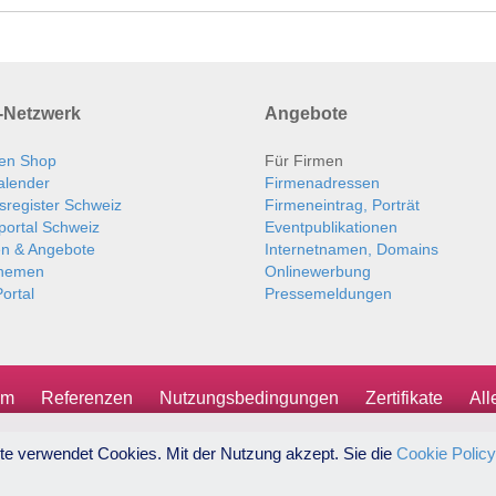
Netzwerk
Angebote
en Shop
Für Firmen
alender
Firmenadressen
sregister Schweiz
Firmeneintrag, Porträt
portal Schweiz
Eventpublikationen
en & Angebote
Internetnamen, Domains
themen
Onlinewerbung
ortal
Pressemeldungen
um
Referenzen
Nutzungsbedingungen
Zertifikate
Al
te verwendet Cookies. Mit der Nutzung akzept. Sie die
Cookie Policy