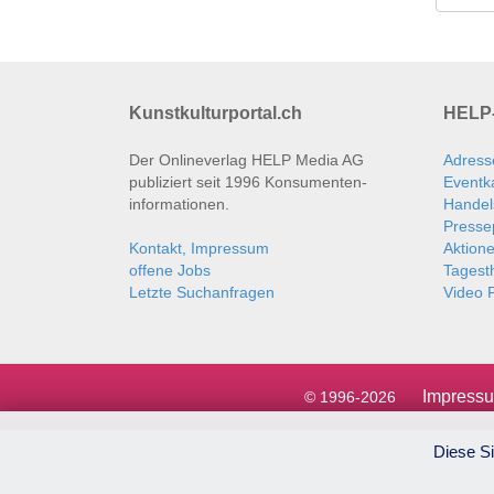
Kunstkulturportal.ch
HELP-
Der Onlineverlag HELP Media AG
Adress
publiziert seit 1996 Konsumenten­
Eventk
informationen.
Handel
Presse
Kontakt, Impressum
Aktion
offene Jobs
Tages
Letzte Suchanfragen
Video P
Impress
© 1996-2026
Diese Si