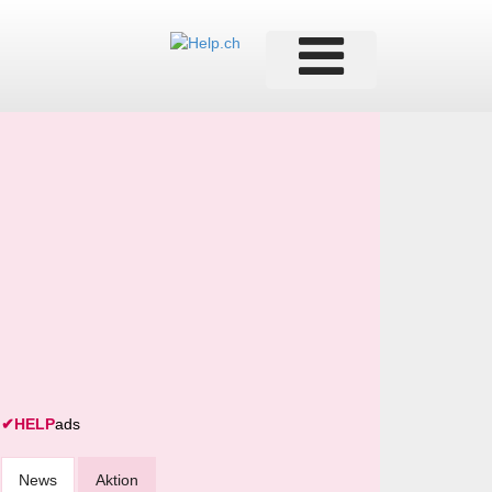
✔
HELP
ads
News
Aktion