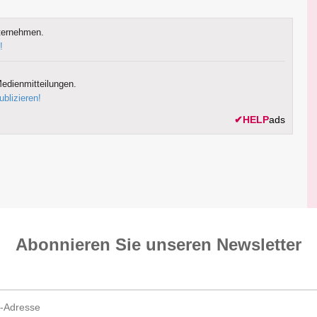
ternehmen.
!
edienmitteilungen.
ublizieren!
✔
HELP
ads
Abonnieren Sie unseren News­letter