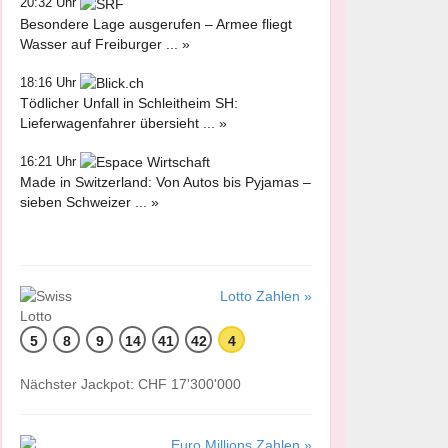
20:32 Uhr
Besondere Lage ausgerufen – Armee fliegt
Wasser auf Freiburger ... »
18:16 Uhr
Tödlicher Unfall in Schleitheim SH:
Lieferwagenfahrer übersieht ... »
16:21 Uhr
Made in Switzerland: Von Autos bis Pyjamas –
sieben Schweizer ... »
Lotto Zahlen »
5
8
9
14
41
42
4
Nächster Jackpot: CHF 17'300'000
Euro Millions Zahlen »