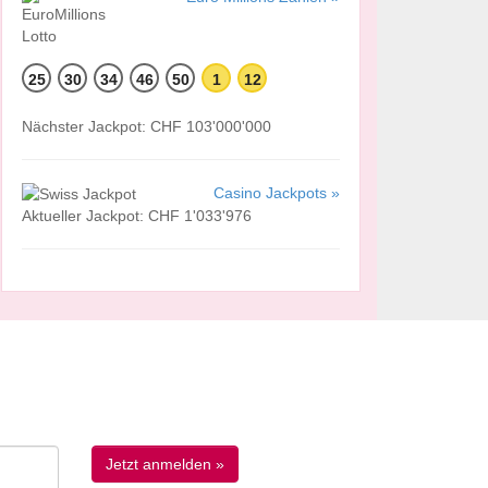
25
30
34
46
50
1
12
Nächster Jackpot: CHF 103'000'000
Casino Jackpots »
Aktueller Jackpot: CHF 1'033'976