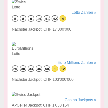
Lotto Zahlen »
5
8
9
14
41
42
4
Nächster Jackpot: CHF 17'300'000
Euro Millions Zahlen »
25
30
34
46
50
1
12
Nächster Jackpot: CHF 103'000'000
Casino Jackpots »
Aktueller Jackpot: CHF 1'033'154