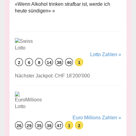
«Wenn Alkohol trinken strafbar ist, werde ich
heute sündigen» »
Lotto Zahlen »
2
6
8
14
38
40
1
Nächster Jackpot: CHF 18'200'000
Euro Millions Zahlen »
26
29
35
38
47
1
2