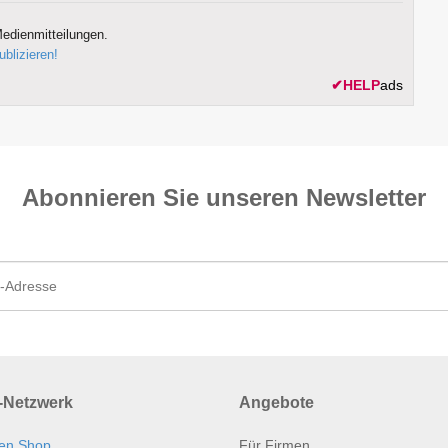
edienmitteilungen.
ublizieren!
✔
HELP
ads
Abonnieren Sie unseren News­letter
Netzwerk
Angebote
en Shop
Für Firmen