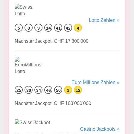
Lotto Zahlen »
5
8
9
14
41
42
4
Nächster Jackpot: CHF 17'300'000
Euro Millions Zahlen »
25
30
34
46
50
1
12
Nächster Jackpot: CHF 103'000'000
Casino Jackpots »