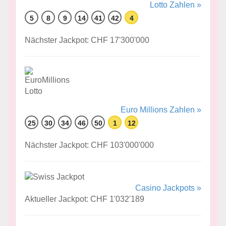
Lotto Zahlen »
5
8
9
14
41
42
4
Nächster Jackpot: CHF 17'300'000
Euro Millions Zahlen »
25
30
34
46
50
1
12
Nächster Jackpot: CHF 103'000'000
Casino Jackpots »
Aktueller Jackpot: CHF 1'032'189