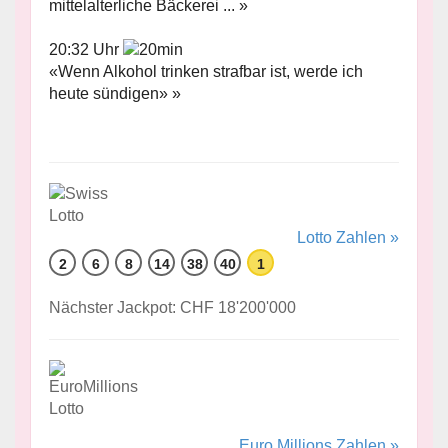
mittelalterliche Bäckerei ... »
20:32 Uhr
«Wenn Alkohol trinken strafbar ist, werde ich
heute sündigen» »
Lotto Zahlen »
2
6
8
14
38
40
1
Nächster Jackpot: CHF 18'200'000
Euro Millions Zahlen »