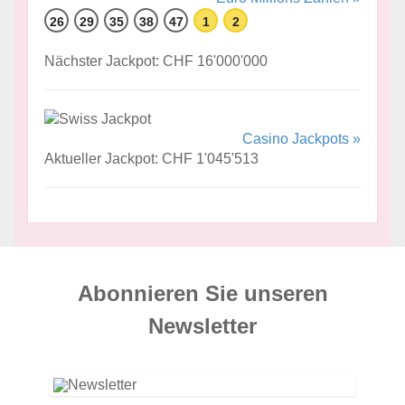
26
29
35
38
47
1
2
Nächster Jackpot: CHF 16'000'000
Casino Jackpots »
Aktueller Jackpot: CHF 1'045'513
Abonnieren Sie unseren
News­letter