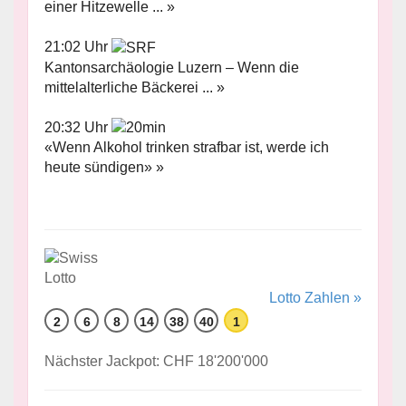
einer Hitzewelle ... »
21:02 Uhr
Kantonsarchäologie Luzern – Wenn die
mittelalterliche Bäckerei ... »
20:32 Uhr
«Wenn Alkohol trinken strafbar ist, werde ich
heute sündigen» »
Lotto Zahlen »
2
6
8
14
38
40
1
Nächster Jackpot: CHF 18'200'000