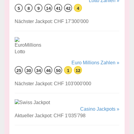
Lotto Zahlen »
5
8
9
14
41
42
4
Nächster Jackpot: CHF 17'300'000
Euro Millions Zahlen »
25
30
34
46
50
1
12
Nächster Jackpot: CHF 103'000'000
Casino Jackpots »
Aktueller Jackpot: CHF 1'035'798