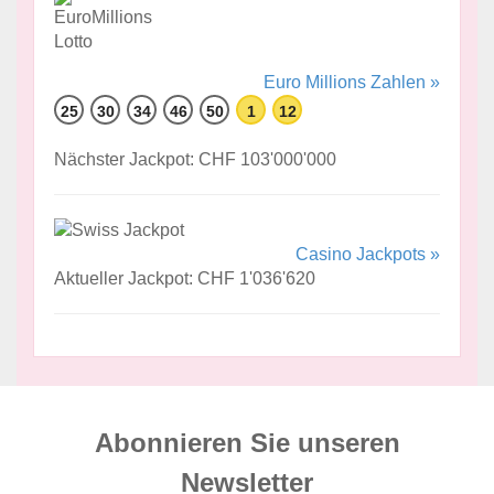
Euro Millions Zahlen »
25
30
34
46
50
1
12
Nächster Jackpot: CHF 103'000'000
Casino Jackpots »
Aktueller Jackpot: CHF 1'036'620
Abonnieren Sie unseren
News­letter