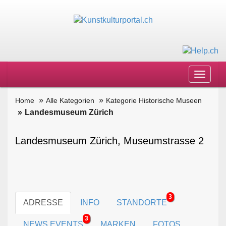
Toggle
navigat
Home
Alle Kategorien
Kategorie Historische Museen
Landesmuseum Zürich
Landesmuseum Zürich, Museumstrasse 2
3
ADRESSE
INFO
STANDORTE
3
NEWS EVENTS
MARKEN
FOTOS