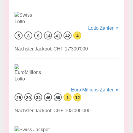
Lotto Zahlen »
5
8
9
14
41
42
4
Nächster Jackpot: CHF 17'300'000
Euro Millions Zahlen »
25
30
34
46
50
1
12
Nächster Jackpot: CHF 103'000'000