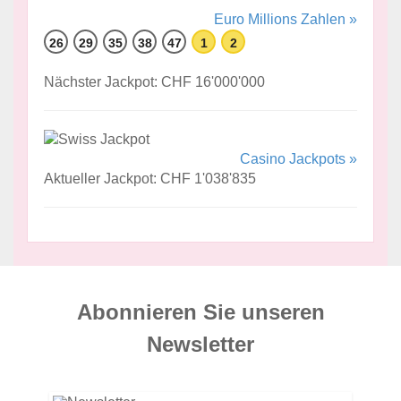
Euro Millions Zahlen »
26
29
35
38
47
1
2
Nächster Jackpot: CHF 16'000'000
Casino Jackpots »
Aktueller Jackpot: CHF 1'038'835
Abonnieren Sie unseren
News­letter