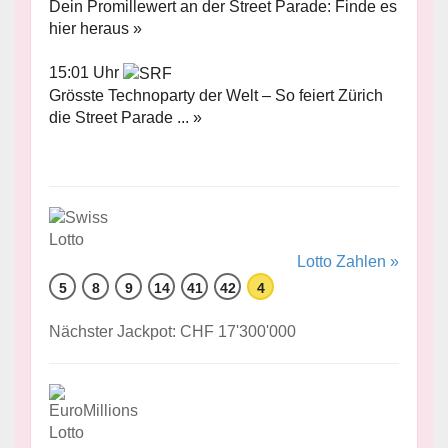
Dein Promillewert an der Street Parade: Finde es
hier heraus »
15:01 Uhr
Grösste Technoparty der Welt – So feiert Zürich
die Street Parade ... »
Lotto Zahlen »
5
8
9
14
41
42
4
Nächster Jackpot: CHF 17'300'000