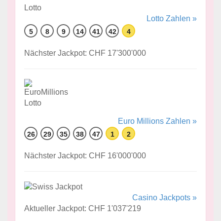
Lotto Zahlen »
5
8
9
14
41
42
4
Nächster Jackpot: CHF 17'300'000
Euro Millions Zahlen »
26
29
35
38
47
1
2
Nächster Jackpot: CHF 16'000'000
Casino Jackpots »
Aktueller Jackpot: CHF 1'037'219