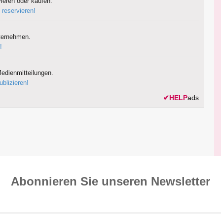
ieren oder kaufen.
 reservieren!
ternehmen.
!
edienmitteilungen.
ublizieren!
✔
HELP
ads
Abonnieren Sie unseren News­letter