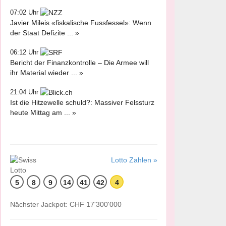
07:02 Uhr
Javier Mileis «fiskalische Fussfessel»: Wenn
der Staat Defizite ... »
06:12 Uhr
Bericht der Finanzkontrolle – Die Armee will
ihr Material wieder ... »
21:04 Uhr
Ist die Hitzewelle schuld?: Massiver Felssturz
heute Mittag am ... »
Lotto Zahlen »
5
8
9
14
41
42
4
Nächster Jackpot: CHF 17'300'000