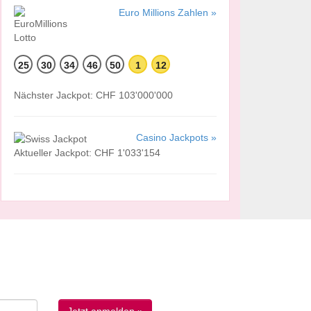
Euro Millions Zahlen »
25
30
34
46
50
1
12
Nächster Jackpot: CHF 103'000'000
Casino Jackpots »
Aktueller Jackpot: CHF 1'033'154