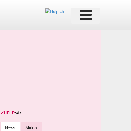
✔
HELP
ads
News
Aktion