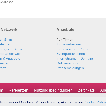
Netzwerk
Angebote
en Shop
Für Firmen
alender
Firmenadressen
sregister Schweiz
Firmeneintrag, Porträt
portal Schweiz
Eventpublikationen
en & Angebote
Internetnamen, Domains
themen
Onlinewerbung
ortal
Pressemeldungen
um
Referenzen
Nutzungsbedingungen
Zertifikate
Al
te verwendet Cookies. Mit der Nutzung akzept. Sie die
Cookie Policy