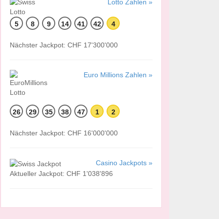
Lotto Zahlen »
5
8
9
14
41
42
4
Nächster Jackpot: CHF 17'300'000
Euro Millions Zahlen »
26
29
35
38
47
1
2
Nächster Jackpot: CHF 16'000'000
Casino Jackpots »
Aktueller Jackpot: CHF 1'038'896