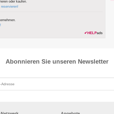
ieren oder kaufen.
 reservieren!
ternehmen.
!
✔
HELP
ads
Abonnieren Sie unseren News­letter
Netzwerk
Angebote