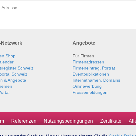
Netzwerk
Angebote
en Shop
Für Firmen
alender
Firmenadressen
sregister Schweiz
Firmeneintrag, Porträt
portal Schweiz
Eventpublikationen
en & Angebote
Internetnamen, Domains
themen
Onlinewerbung
ortal
Pressemeldungen
um
Referenzen
Nutzungsbedingungen
Zertifikate
Al