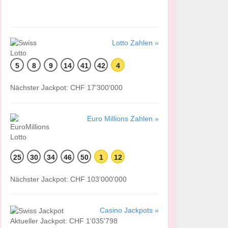
Lotto Zahlen »
5
8
9
14
41
42
4
Nächster Jackpot: CHF 17'300'000
Euro Millions Zahlen »
25
30
34
46
50
1
12
Nächster Jackpot: CHF 103'000'000
Casino Jackpots »
Aktueller Jackpot: CHF 1'035'798