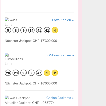
Lotto Zahlen »
5
8
9
14
41
42
4
Nächster Jackpot: CHF 17'300'000
Euro Millions Zahlen »
26
29
35
38
47
1
2
Nächster Jackpot: CHF 16'000'000
Casino Jackpots »
Aktueller Jackpot: CHF 1'038'774