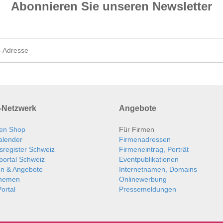
Abonnieren Sie unseren News­letter
Netzwerk
Angebote
en Shop
Für Firmen
alender
Firmenadressen
sregister Schweiz
Firmeneintrag, Porträt
portal Schweiz
Eventpublikationen
en & Angebote
Internetnamen, Domains
themen
Onlinewerbung
ortal
Pressemeldungen