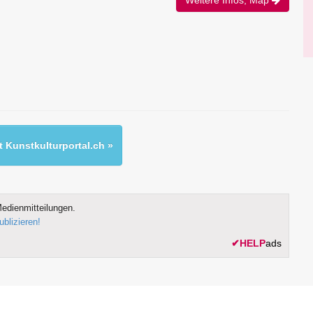
 Kunstkulturportal.ch »
edienmitteilungen.
ublizieren!
✔
HELP
ads