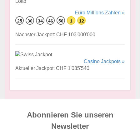
Euro Millions Zahlen »
25
30
34
46
50
1
12
Nächster Jackpot: CHF 103'000'000
Casino Jackpots »
Aktueller Jackpot: CHF 1'035'540
Abonnieren Sie unseren
News­letter