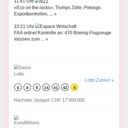
11:41 Uhr
«Eco on the rocks»: Trumps Zölle, Pekings
Exportkontrollen, ... »
10:21 Uhr
FAA ordnet Kontrolle an: 470 Boeing-Flugzeuge
müssen zum ... »
Lotto Zahlen »
5
8
9
14
41
42
4
Nächster Jackpot: CHF 17'300'000