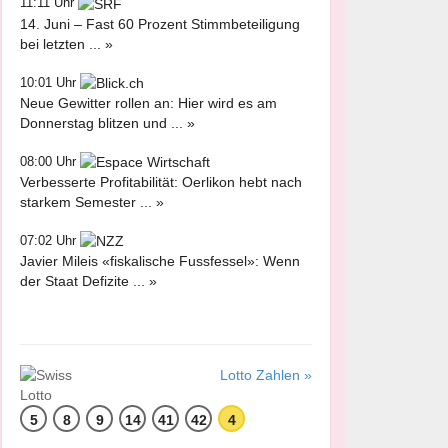
11:11 Uhr
14. Juni – Fast 60 Prozent Stimmbeteiligung
bei letzten ... »
10:01 Uhr
Neue Gewitter rollen an: Hier wird es am
Donnerstag blitzen und ... »
08:00 Uhr
Verbesserte Profitabilität: Oerlikon hebt nach
starkem Semester ... »
07:02 Uhr
Javier Mileis «fiskalische Fussfessel»: Wenn
der Staat Defizite ... »
Lotto Zahlen »
5
8
9
14
41
42
4