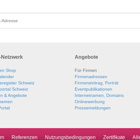
Netzwerk
Angebote
en Shop
Für Firmen
alender
Firmenadressen
sregister Schweiz
Firmeneintrag, Porträt
portal Schweiz
Eventpublikationen
en & Angebote
Internetnamen, Domains
themen
Onlinewerbung
ortal
Pressemeldungen
um
Referenzen
Nutzungsbedingungen
Zertifikate
Al