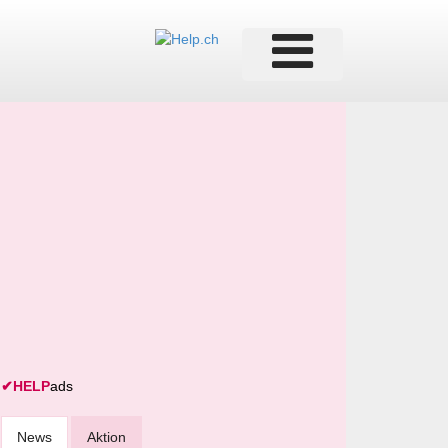
✔
HELP
ads
News
Aktion