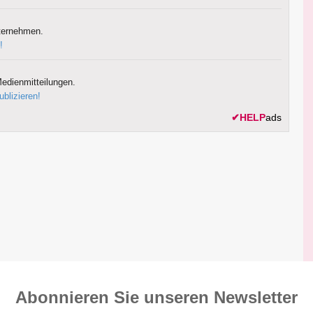
ternehmen.
!
edienmitteilungen.
ublizieren!
✔
HELP
ads
Abonnieren Sie unseren News­letter