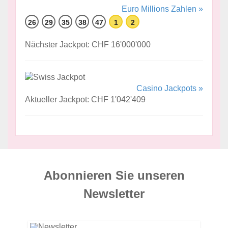
Euro Millions Zahlen »
26
29
35
38
47
1
2
Nächster Jackpot: CHF 16'000'000
Casino Jackpots »
Aktueller Jackpot: CHF 1'042'409
Abonnieren Sie unseren
News­letter