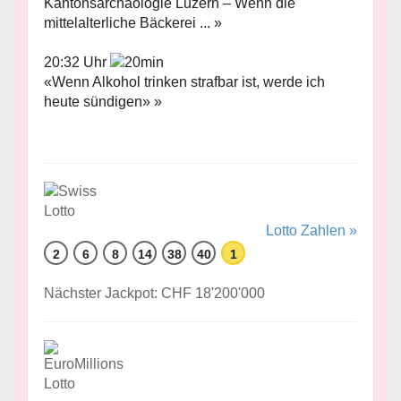
Kantonsarchäologie Luzern – Wenn die
mittelalterliche Bäckerei ... »
20:32 Uhr
«Wenn Alkohol trinken strafbar ist, werde ich
heute sündigen» »
Lotto Zahlen »
2
6
8
14
38
40
1
Nächster Jackpot: CHF 18'200'000