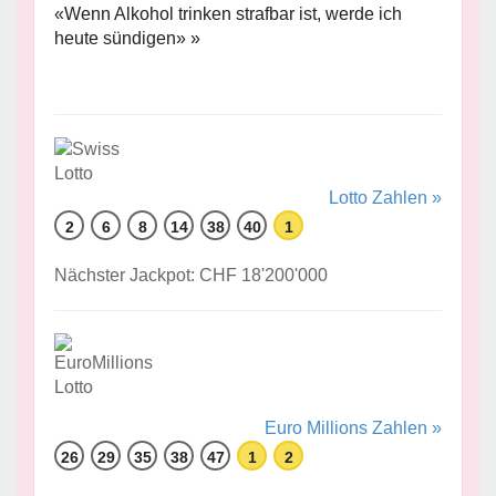
«Wenn Alkohol trinken strafbar ist, werde ich
heute sündigen» »
Lotto Zahlen »
2
6
8
14
38
40
1
Nächster Jackpot: CHF 18'200'000
Euro Millions Zahlen »
26
29
35
38
47
1
2