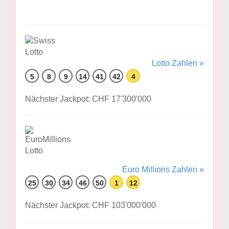
Lotto Zahlen »
5
8
9
14
41
42
4
Nächster Jackpot: CHF 17'300'000
Euro Millions Zahlen »
25
30
34
46
50
1
12
Nächster Jackpot: CHF 103'000'000