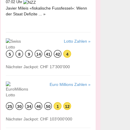
07:02 Uhr
Javier Mileis «fiskalische Fussfessel»: Wenn
der Staat Defizite ... »
Lotto Zahlen »
5
8
9
14
41
42
4
Nächster Jackpot: CHF 17'300'000
Euro Millions Zahlen »
25
30
34
46
50
1
12
Nächster Jackpot: CHF 103'000'000