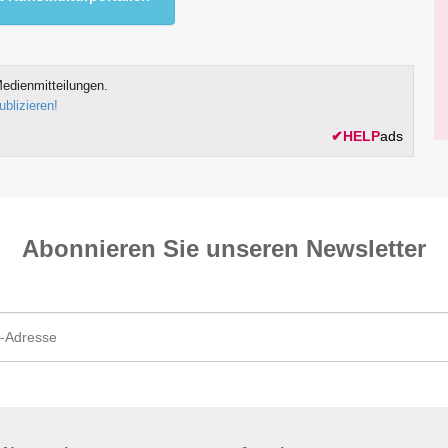
edienmitteilungen.
ublizieren!
✔
HELP
ads
Abonnieren Sie unseren News­letter