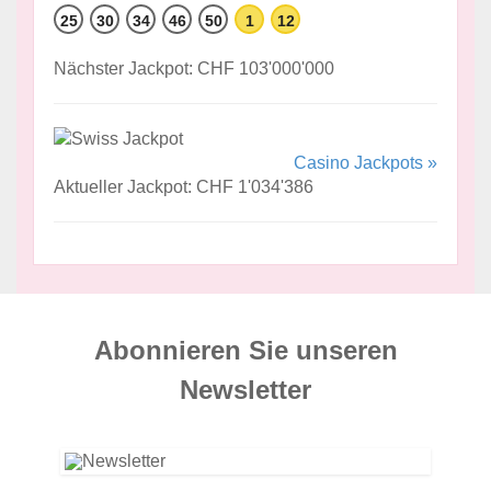
25
30
34
46
50
1
12
Nächster Jackpot: CHF 103'000'000
Casino Jackpots »
Aktueller Jackpot: CHF 1'034'386
Abonnieren Sie unseren
News­letter