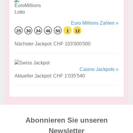
Euro Millions Zahlen »
25
30
34
46
50
1
12
Nächster Jackpot: CHF 103'000'000
Casino Jackpots »
Aktueller Jackpot: CHF 1'035'540
Abonnieren Sie unseren
News­letter