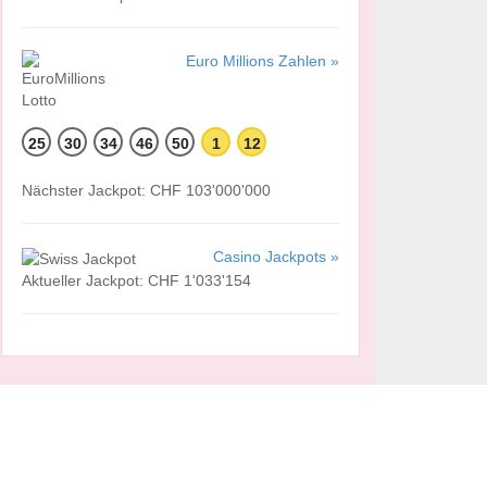
Euro Millions Zahlen »
25
30
34
46
50
1
12
Nächster Jackpot: CHF 103'000'000
Casino Jackpots »
Aktueller Jackpot: CHF 1'033'154