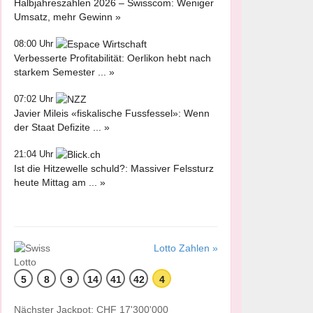
Halbjahreszahlen 2026 – Swisscom: Weniger
Umsatz, mehr Gewinn »
08:00 Uhr
Verbesserte Profitabilität: Oerlikon hebt nach
starkem Semester ... »
07:02 Uhr
Javier Mileis «fiskalische Fussfessel»: Wenn
der Staat Defizite ... »
21:04 Uhr
Ist die Hitzewelle schuld?: Massiver Felssturz
heute Mittag am ... »
Lotto Zahlen »
5
8
9
14
41
42
4
Nächster Jackpot: CHF 17'300'000