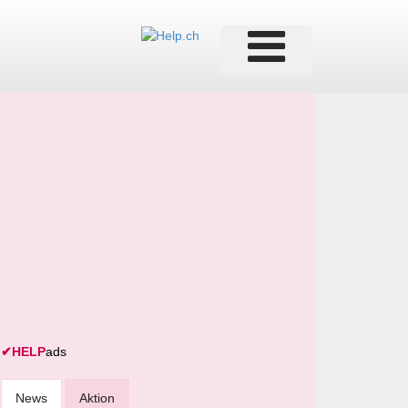
✔
HELP
ads
News
Aktion