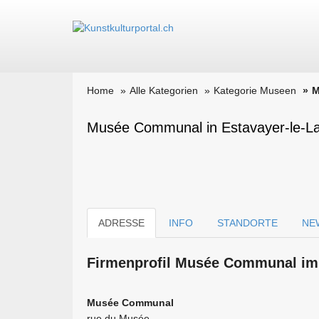
Home
Alle Kategorien
Kategorie Museen
M
Musée Communal in Estavayer-le-L
ADRESSE
INFO
STANDORTE
NE
Firmen­profil Musée Communal im 
Musée Communal
rue du Musée