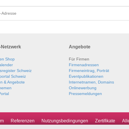
Netzwerk
Angebote
en Shop
Für Firmen
alender
Firmenadressen
sregister Schweiz
Firmeneintrag, Porträt
portal Schweiz
Eventpublikationen
en & Angebote
Internetnamen, Domains
themen
Onlinewerbung
ortal
Pressemeldungen
um
Referenzen
Nutzungsbedingungen
Zertifikate
Al