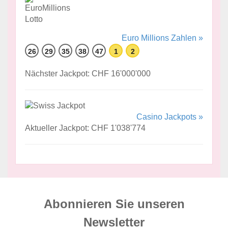
Euro Millions Zahlen »
26
29
35
38
47
1
2
Nächster Jackpot: CHF 16'000'000
Casino Jackpots »
Aktueller Jackpot: CHF 1'038'774
Abonnieren Sie unseren
News­letter