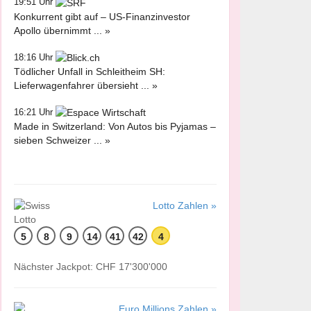
19:51 Uhr
Konkurrent gibt auf – US-Finanzinvestor
Apollo übernimmt ... »
18:16 Uhr
Tödlicher Unfall in Schleitheim SH:
Lieferwagenfahrer übersieht ... »
16:21 Uhr
Made in Switzerland: Von Autos bis Pyjamas –
sieben Schweizer ... »
Lotto Zahlen »
5
8
9
14
41
42
4
Nächster Jackpot: CHF 17'300'000
Euro Millions Zahlen »