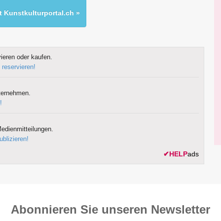
 Kunstkulturportal.ch »
ieren oder kaufen.
 reservieren!
ternehmen.
!
edienmitteilungen.
ublizieren!
✔
HELP
ads
Abonnieren Sie unseren News­letter