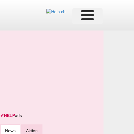
✔
HELP
ads
News
Aktion