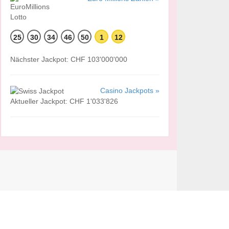
25
30
34
46
50
1
12
Nächster Jackpot: CHF 103'000'000
Casino Jackpots »
Aktueller Jackpot: CHF 1'033'826