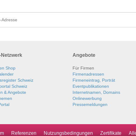
Netzwerk
Angebote
en Shop
Für Firmen
alender
Firmenadressen
sregister Schweiz
Firmeneintrag, Porträt
portal Schweiz
Eventpublikationen
en & Angebote
Internetnamen, Domains
themen
Onlinewerbung
ortal
Pressemeldungen
um
Referenzen
Nutzungsbedingungen
Zertifikate
Al