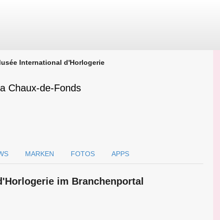
usée International d'Horlogerie
 La Chaux-de-Fonds
WS
MARKEN
FOTOS
APPS
d'Horlogerie im Branchen­portal