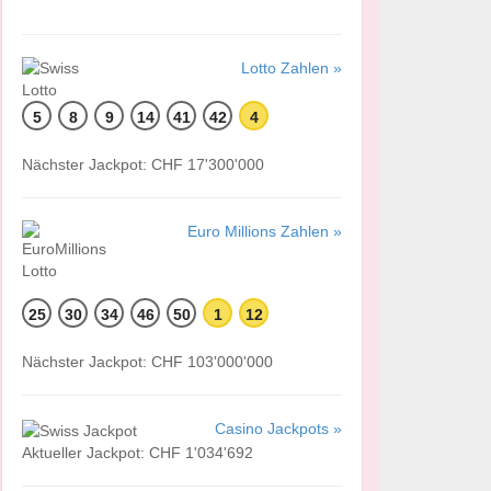
Lotto Zahlen »
5
8
9
14
41
42
4
Nächster Jackpot: CHF 17'300'000
Euro Millions Zahlen »
25
30
34
46
50
1
12
Nächster Jackpot: CHF 103'000'000
Casino Jackpots »
Aktueller Jackpot: CHF 1'034'692