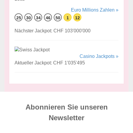
Euro Millions Zahlen »
25
30
34
46
50
1
12
Nächster Jackpot: CHF 103'000'000
Casino Jackpots »
Aktueller Jackpot: CHF 1'035'495
Abonnieren Sie unseren
News­letter