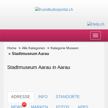
Toggle
navigat
Home
Alle Kategorien
Kategorie Museen
Stadtmuseum Aarau
Stadtmuseum Aarau in Aarau
ADRESSE
INFO
STANDORTE
25
NEWS
MARKEN
FOTOS
APPS