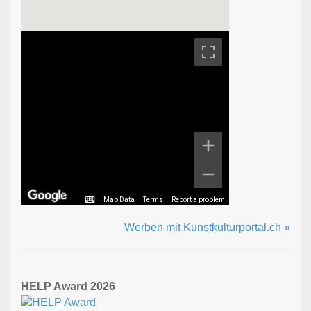
Map Data
Terms
Report a problem
Werben mit Kunstkulturportal.ch »
HELP Award 2026