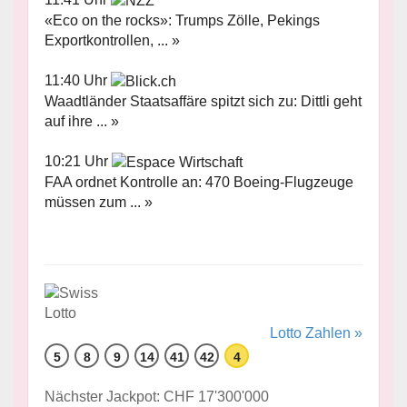
«Eco on the rocks»: Trumps Zölle, Pekings
Exportkontrollen, ... »
11:40 Uhr
Waadtländer Staatsaffäre spitzt sich zu: Dittli geht
auf ihre ... »
10:21 Uhr
FAA ordnet Kontrolle an: 470 Boeing-Flugzeuge
müssen zum ... »
Lotto Zahlen »
5
8
9
14
41
42
4
Nächster Jackpot: CHF 17'300'000