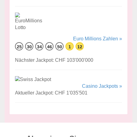
Euro Millions Zahlen »
25
30
34
46
50
1
12
Nächster Jackpot: CHF 103'000'000
Casino Jackpots »
Aktueller Jackpot: CHF 1'035'501