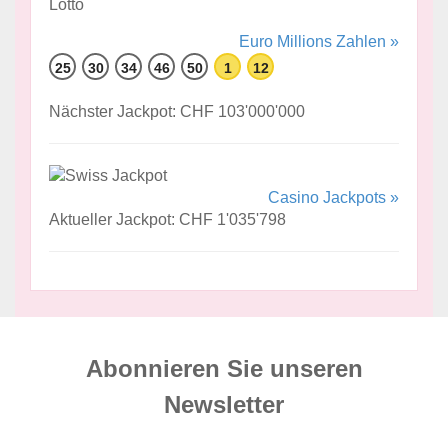
Euro Millions Zahlen »
25
30
34
46
50
1
12
Nächster Jackpot: CHF 103'000'000
Casino Jackpots »
Aktueller Jackpot: CHF 1'035'798
Abonnieren Sie unseren
News­letter