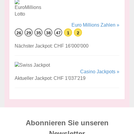
Euro Millions Zahlen »
26
29
35
38
47
1
2
Nächster Jackpot: CHF 16'000'000
Casino Jackpots »
Aktueller Jackpot: CHF 1'037'219
Abonnieren Sie unseren
News­letter