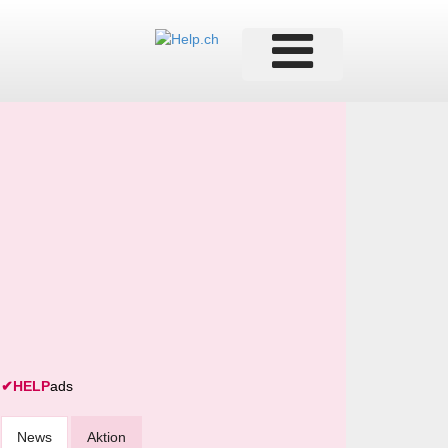
✔
HELP
ads
News
Aktion