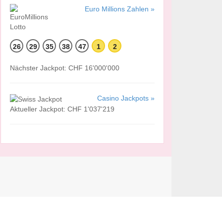
Euro Millions Zahlen »
26
29
35
38
47
1
2
Nächster Jackpot: CHF 16'000'000
Casino Jackpots »
Aktueller Jackpot: CHF 1'037'219