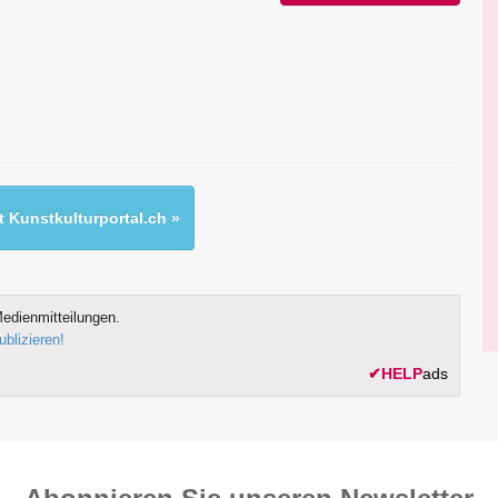
 Kunstkulturportal.ch »
edienmitteilungen.
ublizieren!
✔
HELP
ads