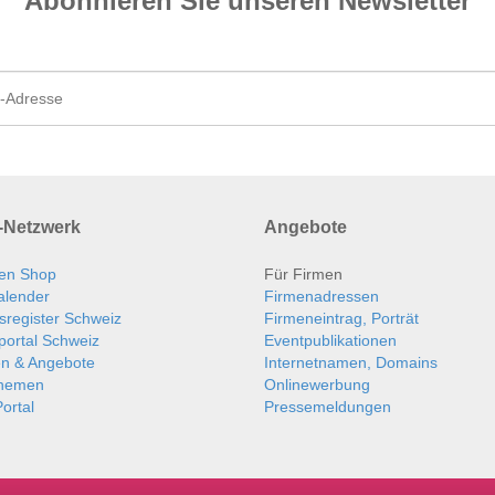
Abonnieren Sie unseren News­letter
Netzwerk
Angebote
en Shop
Für Firmen
alender
Firmenadressen
sregister Schweiz
Firmeneintrag, Porträt
portal Schweiz
Eventpublikationen
en & Angebote
Internetnamen, Domains
themen
Onlinewerbung
ortal
Pressemeldungen