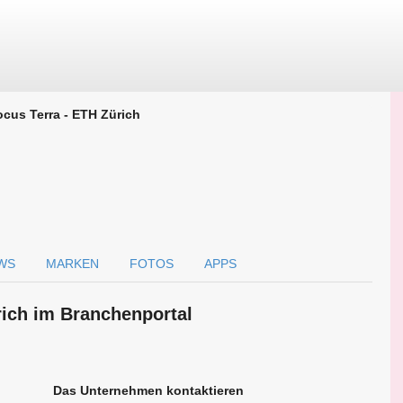
ocus Terra - ETH Zürich
WS
MARKEN
FOTOS
APPS
rich im Branchen­portal
Das Unternehmen kontaktieren