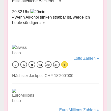
mittelalterliche Bäckerei ... »
20:32 Uhr
«Wenn Alkohol trinken strafbar ist, werde ich
heute sündigen» »
Lotto Zahlen »
2
6
8
14
38
40
1
Nächster Jackpot: CHF 18'200'000
Euro Millions Zahlen »