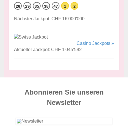
26
29
35
38
47
1
2
Nächster Jackpot: CHF 16'000'000
Casino Jackpots »
Aktueller Jackpot: CHF 1'045'582
Abonnieren Sie unseren
News­letter