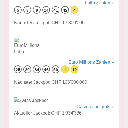
Lotto Zahlen »
5
8
9
14
41
42
4
Nächster Jackpot: CHF 17'300'000
Euro Millions Zahlen »
25
30
34
46
50
1
12
Nächster Jackpot: CHF 103'000'000
Casino Jackpots »
Aktueller Jackpot: CHF 1'034'386