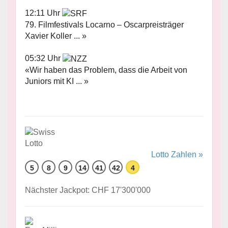
12:11 Uhr
79. Filmfestivals Locarno – Oscarpreisträger
Xavier Koller ... »
05:32 Uhr
«Wir haben das Problem, dass die Arbeit von
Juniors mit KI ... »
Lotto Zahlen »
5
8
9
14
41
42
4
Nächster Jackpot: CHF 17'300'000