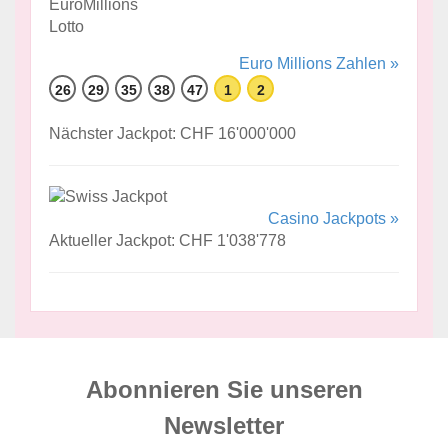
Euro Millions Zahlen »
26
29
35
38
47
1
2
Nächster Jackpot: CHF 16'000'000
Casino Jackpots »
Aktueller Jackpot: CHF 1'038'778
Abonnieren Sie unseren
News­letter