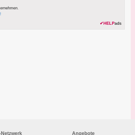
ternehmen.
!
✔
HELP
ads
Netzwerk
Angebote