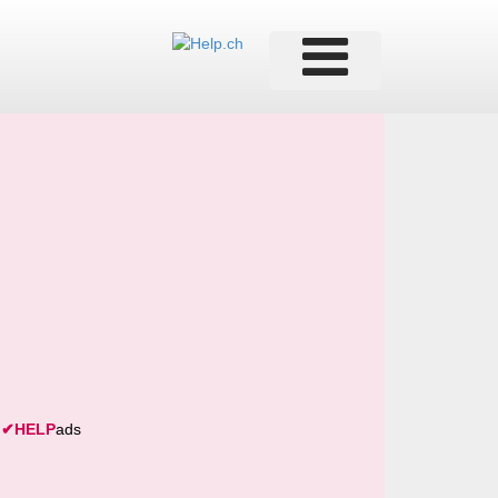
✔
HELP
ads