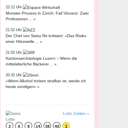
22:12 Uhr
Monster-Prozess in Zürich: Fall Vincenz: Zwei
Professoren ... »
21:52 Uhr
Der Chef von Swiss Re kritisiert: «Das Risiko
einer Hitzewelle ... »
21:02 Uhr
Kantonsarchäologie Luzern – Wenn die
mittelalterliche Bäckerei ... »
20:32 Uhr
«Wenn Alkohol trinken strafbar ist, werde ich
heute sündigen» »
Lotto Zahlen »
2
6
8
14
38
40
1