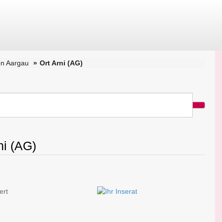
on Aargau
Ort Arni (AG)
ni (AG)