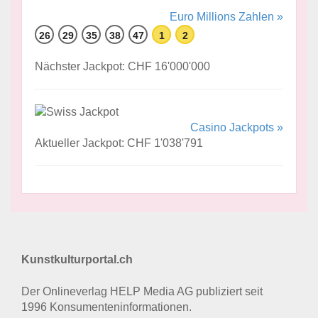
Euro Millions Zahlen »
26
29
35
38
47
1
2
Nächster Jackpot: CHF 16'000'000
Casino Jackpots »
Aktueller Jackpot: CHF 1'038'791
Kunstkulturportal.ch
Der Onlineverlag HELP Media AG publiziert seit
1996 Konsumenten­informationen.