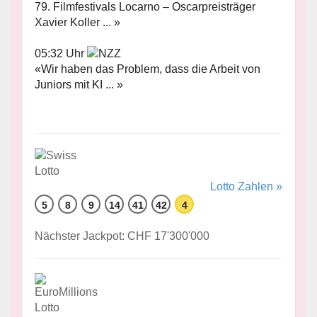
79. Filmfestivals Locarno – Oscarpreisträger
Xavier Koller ... »
05:32 Uhr
«Wir haben das Problem, dass die Arbeit von
Juniors mit KI ... »
Lotto Zahlen »
5
8
9
14
41
42
4
Nächster Jackpot: CHF 17'300'000