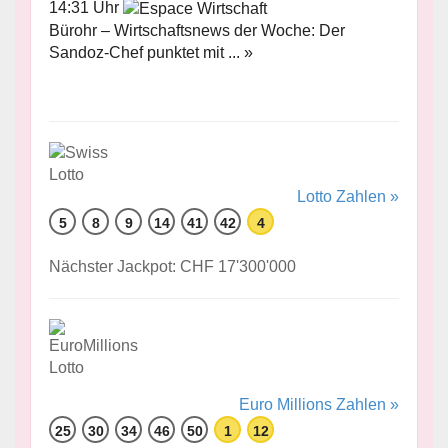
14:31 Uhr
Bürohr – Wirtschaftsnews der Woche: Der
Sandoz-Chef punktet mit ... »
Lotto Zahlen »
5
8
9
14
41
42
4
Nächster Jackpot: CHF 17'300'000
Euro Millions Zahlen »
25
30
34
46
50
1
12