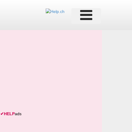
✔
HELP
ads