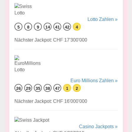
Lotto Zahlen »
5
8
9
14
41
42
4
Nächster Jackpot: CHF 17'300'000
Euro Millions Zahlen »
26
29
35
38
47
1
2
Nächster Jackpot: CHF 16'000'000
Casino Jackpots »