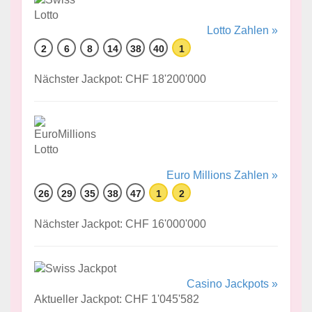
Lotto Zahlen »
2
6
8
14
38
40
1
Nächster Jackpot: CHF 18'200'000
Euro Millions Zahlen »
26
29
35
38
47
1
2
Nächster Jackpot: CHF 16'000'000
Casino Jackpots »
Aktueller Jackpot: CHF 1'045'582