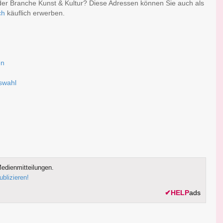
 der Branche Kunst & Kultur? Diese Adressen können Sie auch als
ch
käuflich erwerben.
en
uswahl
edienmitteilungen.
ublizieren!
✔
HELP
ads