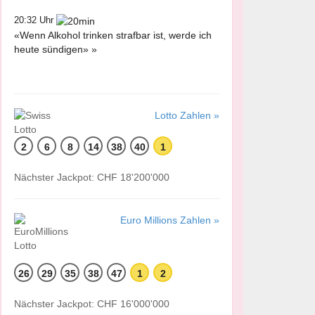
20:32 Uhr
«Wenn Alkohol trinken strafbar ist, werde ich
heute sündigen» »
Lotto Zahlen »
2
6
8
14
38
40
1
Nächster Jackpot: CHF 18'200'000
Euro Millions Zahlen »
26
29
35
38
47
1
2
Nächster Jackpot: CHF 16'000'000