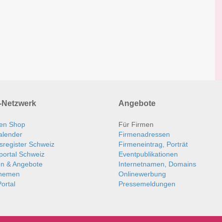
Netzwerk
Angebote
en Shop
Für Firmen
alender
Firmenadressen
sregister Schweiz
Firmeneintrag, Porträt
portal Schweiz
Eventpublikationen
en & Angebote
Internetnamen, Domains
themen
Onlinewerbung
ortal
Pressemeldungen