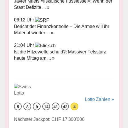
Javier Mileis «fiskalische Fussfessel»: Wenn der
Staat Defizite ... »
06:12 Uhr
Bericht der Finanzkontrolle – Die Armee will ihr
Material wieder ... »
21:04 Uhr
Ist die Hitzewelle schuld?: Massiver Felssturz
heute Mittag am ... »
Lotto Zahlen »
5
8
9
14
41
42
4
Nächster Jackpot: CHF 17'300'000